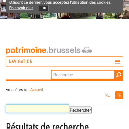
utilisant ce dernier, vous acceptez l'utilisation des cookies.
En savoir plus
OK
NAVIGATION
Chercher par
AGIR
Recherche
DÉCOUVRIR
avancée…
Vous êtes ici :
Accueil
NL
FR
PARTICIPER
Résultats de recherche