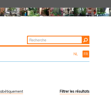
Chercher par
Recherche
avancée…
NL
FR
habétiquement
Filtrer les résultats