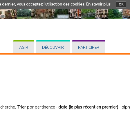
 dernier, vous acceptez l'utilisation des cookies.
En savoir plus
OK
AGIR
DÉCOUVRIR
PARTICIPER
cherche.
Trier par
pertinence
·
date (le plus récent en premier)
·
alp