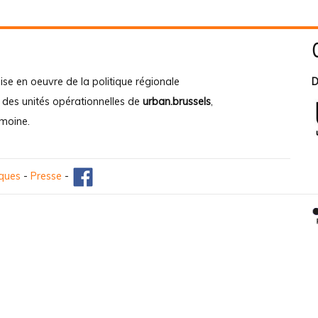
ise en oeuvre de la politique régionale
D
e des unités opérationnelles de
urban.brussels
,
imoine
.
iques
-
Presse
-