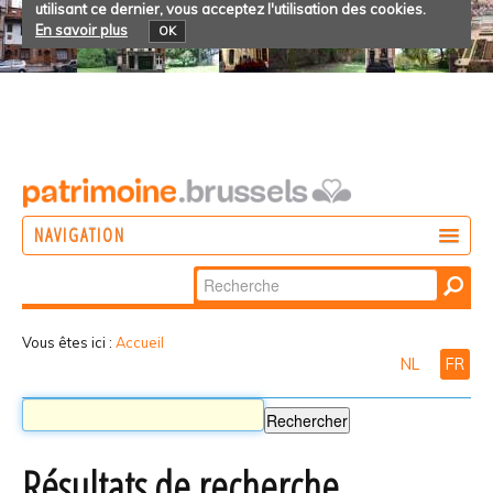
utilisant ce dernier, vous acceptez l'utilisation des cookies.
En savoir plus
OK
NAVIGATION
Chercher par
AGIR
Recherche
DÉCOUVRIR
avancée…
Vous êtes ici :
Accueil
NL
FR
PARTICIPER
Résultats de recherche