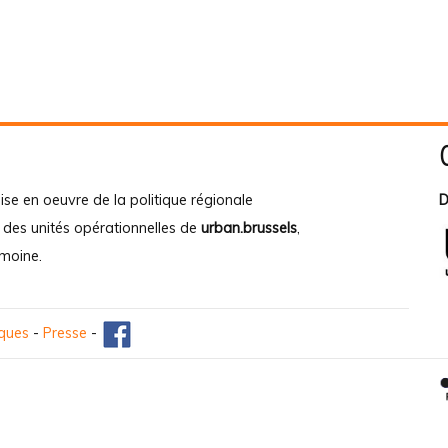
ise en oeuvre de la politique régionale
D
e des unités opérationnelles de
urban.brussels
,
imoine
.
iques
-
Presse
-