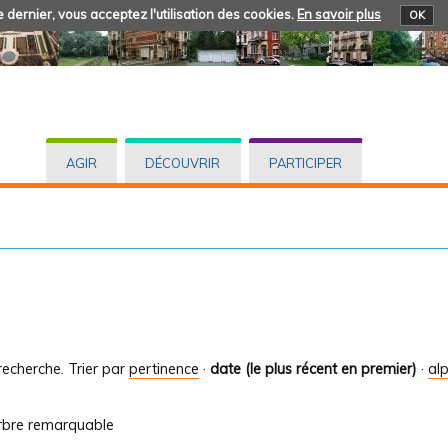
 dernier, vous acceptez l'utilisation des cookies.
En savoir plus
OK
AGIR
DÉCOUVRIR
PARTICIPER
recherche.
Trier par
pertinence
·
date (le plus récent en premier)
·
al
arbre remarquable