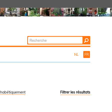
Chercher par
Recherche
avancée…
NL
FR
phabétiquement
Filtrer les résultats