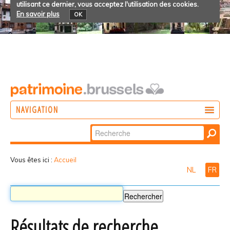
utilisant ce dernier, vous acceptez l'utilisation des cookies.
En savoir plus
OK
NAVIGATION
Chercher par
AGIR
Recherche
DÉCOUVRIR
avancée…
Vous êtes ici :
Accueil
NL
FR
PARTICIPER
Résultats de recherche