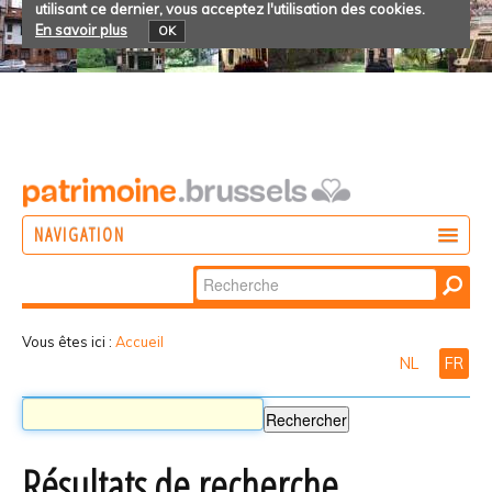
utilisant ce dernier, vous acceptez l'utilisation des cookies.
En savoir plus
OK
NAVIGATION
Chercher par
AGIR
Recherche
DÉCOUVRIR
avancée…
Vous êtes ici :
Accueil
NL
FR
PARTICIPER
Résultats de recherche