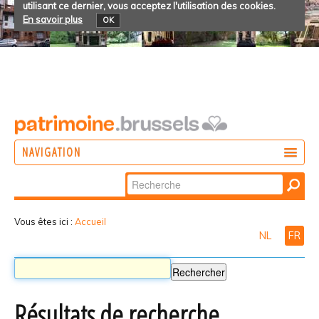
utilisant ce dernier, vous acceptez l'utilisation des cookies.
En savoir plus
OK
NAVIGATION
Chercher par
AGIR
Recherche
DÉCOUVRIR
avancée…
Vous êtes ici :
Accueil
NL
FR
PARTICIPER
Résultats de recherche