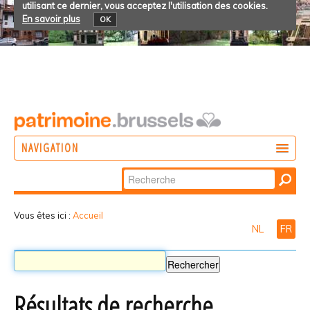
utilisant ce dernier, vous acceptez l'utilisation des cookies.
En savoir plus
OK
NAVIGATION
Chercher par
AGIR
Recherche
DÉCOUVRIR
avancée…
Vous êtes ici :
Accueil
NL
FR
PARTICIPER
Résultats de recherche