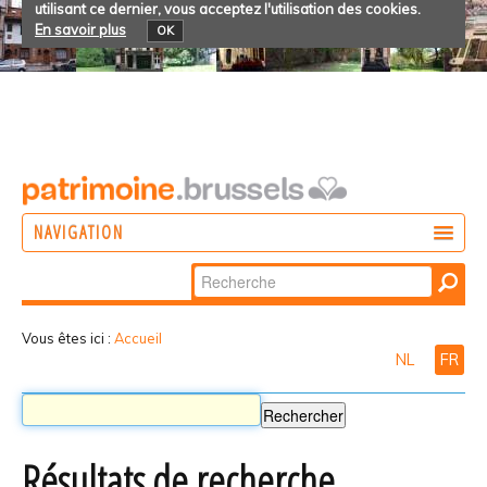
utilisant ce dernier, vous acceptez l'utilisation des cookies.
En savoir plus
OK
NAVIGATION
Chercher par
AGIR
Recherche
DÉCOUVRIR
avancée…
Vous êtes ici :
Accueil
NL
FR
PARTICIPER
Résultats de recherche