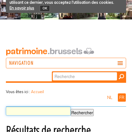
utilisant ce dernier, vous acceptez l'utilisation des cookies.
En savoir plus
OK
NAVIGATION
Chercher par
AGIR
Recherche
DÉCOUVRIR
avancée…
Vous êtes ici :
Accueil
NL
FR
PARTICIPER
Résultats de recherche