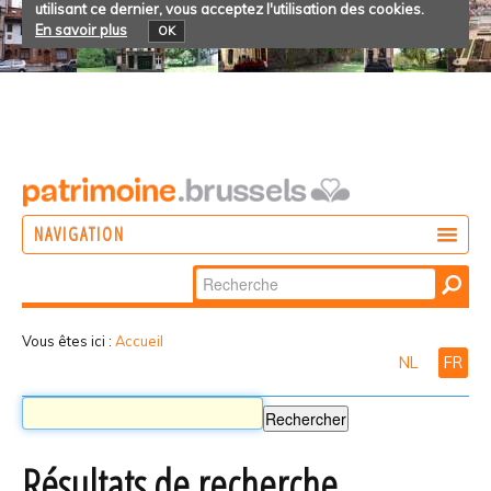
utilisant ce dernier, vous acceptez l'utilisation des cookies.
En savoir plus
OK
NAVIGATION
Chercher par
AGIR
Recherche
DÉCOUVRIR
avancée…
Vous êtes ici :
Accueil
NL
FR
PARTICIPER
Résultats de recherche