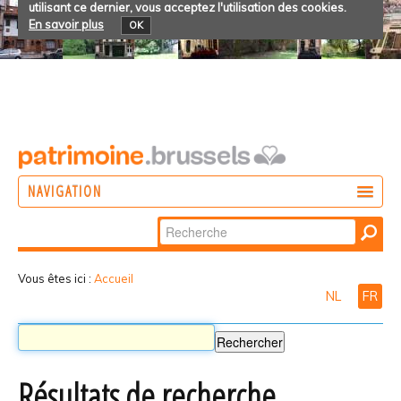
utilisant ce dernier, vous acceptez l'utilisation des cookies.
En savoir plus
OK
NAVIGATION
Chercher par
AGIR
Recherche
DÉCOUVRIR
avancée…
Vous êtes ici :
Accueil
NL
FR
PARTICIPER
Résultats de recherche