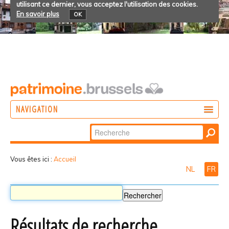
utilisant ce dernier, vous acceptez l'utilisation des cookies.
En savoir plus
OK
NAVIGATION
Chercher par
AGIR
Recherche
DÉCOUVRIR
avancée…
Vous êtes ici :
Accueil
NL
FR
PARTICIPER
Résultats de recherche