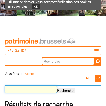
utilisant ce dernier, vous acceptez l'utilisation des cookies.
En savoir plus
OK
NAVIGATION
Chercher par
AGIR
Recherche
DÉCOUVRIR
avancée…
Vous êtes ici :
Accueil
NL
FR
PARTICIPER
Résultats de recherche