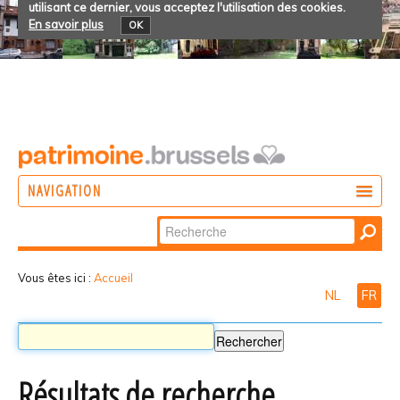
utilisant ce dernier, vous acceptez l'utilisation des cookies.
En savoir plus
OK
NAVIGATION
Chercher par
AGIR
Recherche
DÉCOUVRIR
avancée…
Vous êtes ici :
Accueil
NL
FR
PARTICIPER
Résultats de recherche