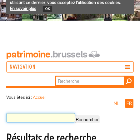
utilisant ce dernier, vous acceptez l'utilisation des cookies.
En savoir plus
OK
NAVIGATION
Chercher par
AGIR
Recherche
DÉCOUVRIR
avancée…
Vous êtes ici :
Accueil
NL
FR
PARTICIPER
Résultats de recherche