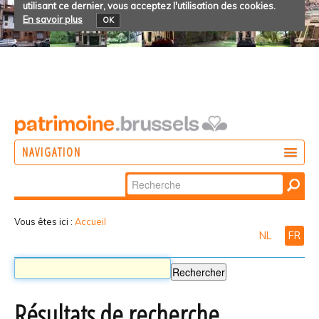
utilisant ce dernier, vous acceptez l'utilisation des cookies.
En savoir plus
OK
NAVIGATION
Chercher par
AGIR
Recherche
DÉCOUVRIR
avancée…
Vous êtes ici :
Accueil
NL
FR
PARTICIPER
Résultats de recherche