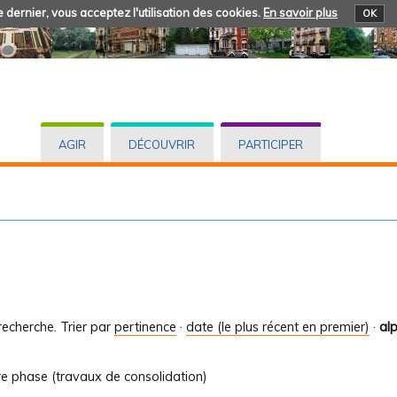
 dernier, vous acceptez l'utilisation des cookies.
En savoir plus
OK
AGIR
DÉCOUVRIR
PARTICIPER
recherche.
Trier par
pertinence
·
date (le plus récent en premier)
·
al
re phase (travaux de consolidation)