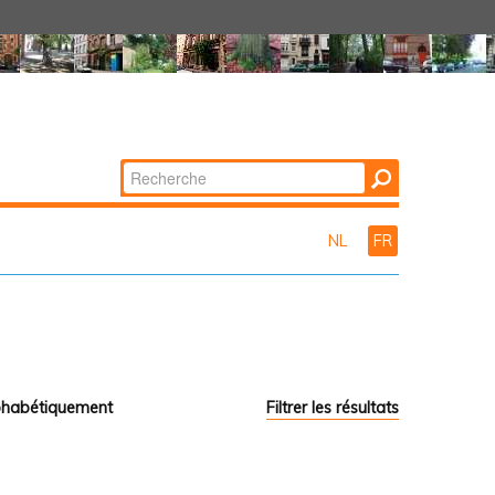
Chercher par
Recherche
avancée…
NL
FR
phabétiquement
Filtrer les résultats