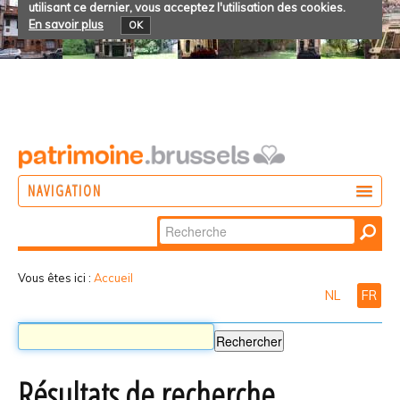
utilisant ce dernier, vous acceptez l'utilisation des cookies.
En savoir plus
OK
NAVIGATION
Chercher par
AGIR
Recherche
DÉCOUVRIR
avancée…
Vous êtes ici :
Accueil
NL
FR
PARTICIPER
Résultats de recherche