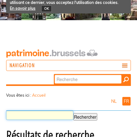
utilisant ce dernier, vous acceptez l'utilisation des cookies.
En savoir plus
OK
NAVIGATION
Chercher par
AGIR
Recherche
DÉCOUVRIR
avancée…
Vous êtes ici :
Accueil
NL
FR
PARTICIPER
Résultats de recherche