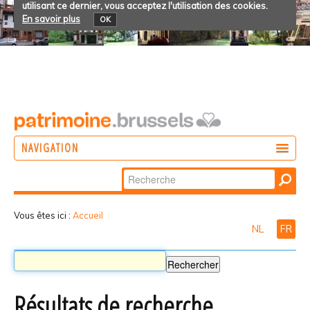
utilisant ce dernier, vous acceptez l'utilisation des cookies.
En savoir plus
OK
NAVIGATION
Chercher par
AGIR
Recherche
DÉCOUVRIR
avancée…
Vous êtes ici :
Accueil
NL
FR
PARTICIPER
Résultats de recherche