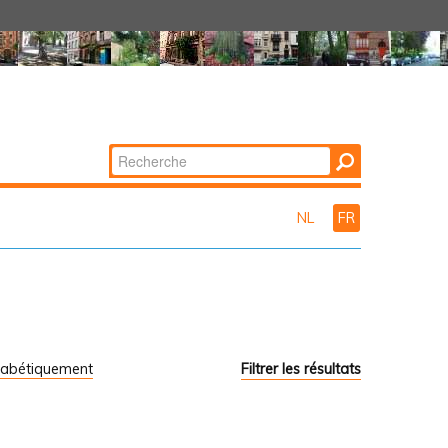
Chercher par
Recherche
avancée…
NL
FR
habétiquement
Filtrer les résultats