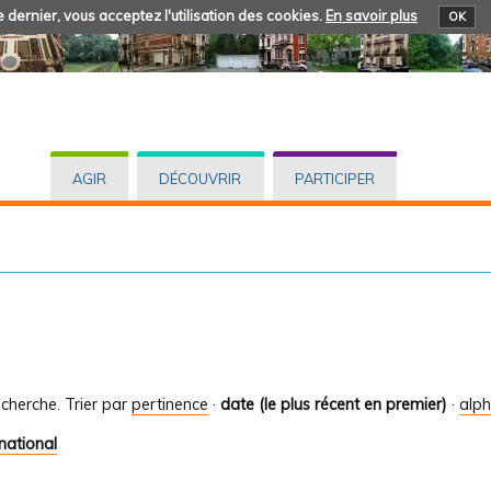
 dernier, vous acceptez l'utilisation des cookies.
En savoir plus
OK
AGIR
DÉCOUVRIR
PARTICIPER
cherche.
Trier par
pertinence
·
date (le plus récent en premier)
·
alp
national