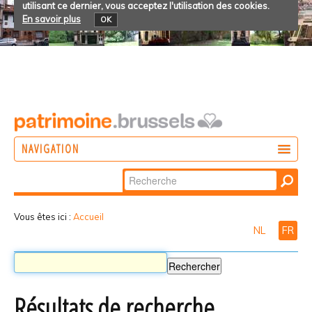
utilisant ce dernier, vous acceptez l'utilisation des cookies.
En savoir plus
OK
NAVIGATION
Chercher par
AGIR
Recherche
DÉCOUVRIR
avancée…
Vous êtes ici :
Accueil
NL
FR
PARTICIPER
Résultats de recherche