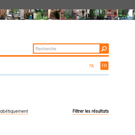
Chercher par
Recherche
avancée…
NL
FR
habétiquement
Filtrer les résultats