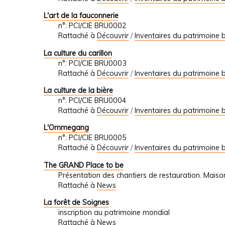
L'art de la fauconnerie
n°: PCI/CIE BRU0002
Rattaché à
Découvrir
/
Inventaires du patrimoine b
La culture du carillon
n°: PCI/CIE BRU0003
Rattaché à
Découvrir
/
Inventaires du patrimoine b
La culture de la bière
n°: PCI/CIE BRU0004
Rattaché à
Découvrir
/
Inventaires du patrimoine b
L'Ommegang
n°: PCI/CIE BRU0005
Rattaché à
Découvrir
/
Inventaires du patrimoine b
The GRAND Place to be
Présentation des chantiers de restauration. Mais
Rattaché à
News
La forêt de Soignes
inscription au patrimoine mondial
Rattaché à
News