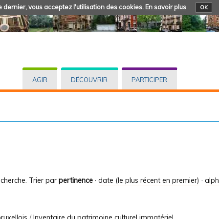
 dernier, vous acceptez l'utilisation des cookies.
En savoir plus
OK
AGIR
DÉCOUVRIR
PARTICIPER
cherche.
Trier par
pertinence
·
date (le plus récent en premier)
·
alp
ruxellois
/
Inventaire du patrimoine culturel immatériel