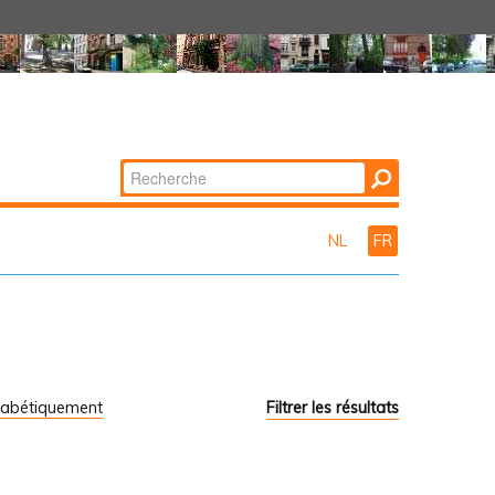
Chercher par
Recherche
avancée…
NL
FR
habétiquement
Filtrer les résultats