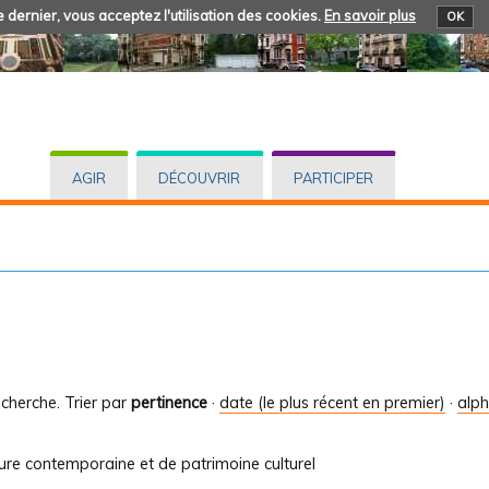
 dernier, vous acceptez l'utilisation des cookies.
En savoir plus
OK
AGIR
DÉCOUVRIR
PARTICIPER
cherche.
Trier par
pertinence
·
date (le plus récent en premier)
·
alp
ture contemporaine et de patrimoine culturel