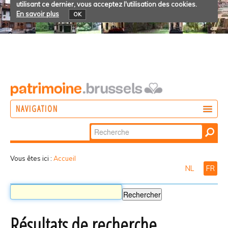
utilisant ce dernier, vous acceptez l'utilisation des cookies.
En savoir plus
OK
NAVIGATION
Chercher par
AGIR
Recherche
DÉCOUVRIR
avancée…
Vous êtes ici :
Accueil
NL
FR
PARTICIPER
Résultats de recherche