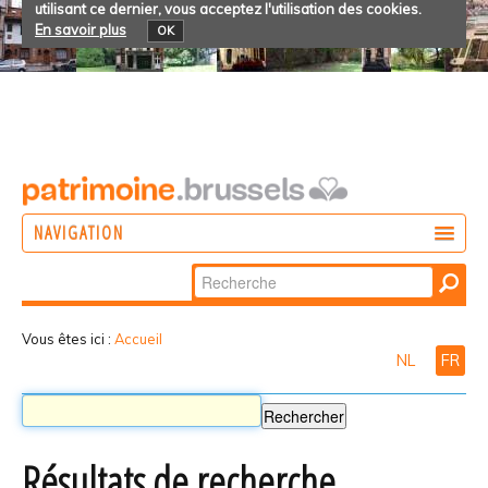
utilisant ce dernier, vous acceptez l'utilisation des cookies.
En savoir plus
OK
NAVIGATION
Chercher par
AGIR
Recherche
DÉCOUVRIR
avancée…
Vous êtes ici :
Accueil
NL
FR
PARTICIPER
Résultats de recherche