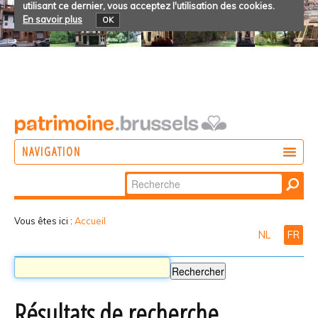
utilisant ce dernier, vous acceptez l'utilisation des cookies.
En savoir plus
OK
NAVIGATION
Chercher par
AGIR
Recherche
DÉCOUVRIR
avancée…
Vous êtes ici :
Accueil
NL
FR
PARTICIPER
Résultats de recherche