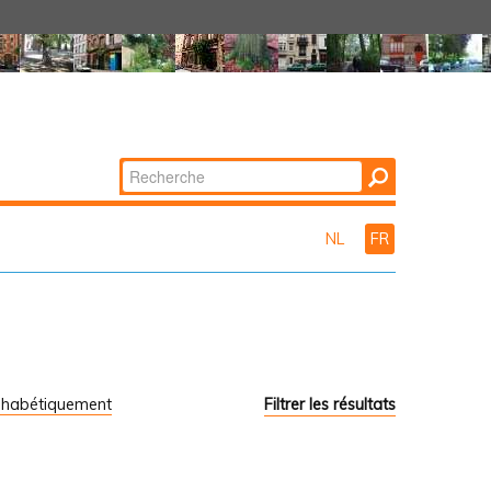
Chercher par
Recherche
avancée…
NL
FR
phabétiquement
Filtrer les résultats