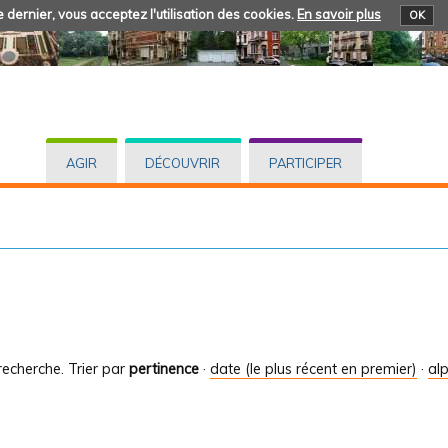
 dernier, vous acceptez l'utilisation des cookies.
En savoir plus
OK
AGIR
DÉCOUVRIR
PARTICIPER
recherche.
Trier par
pertinence
·
date (le plus récent en premier)
·
al