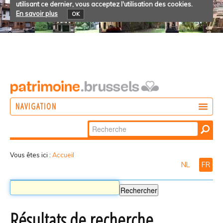
utilisant ce dernier, vous acceptez l'utilisation des cookies.
En savoir plus
OK
NAVIGATION
Chercher par
AGIR
Recherche
DÉCOUVRIR
avancée…
Vous êtes ici :
Accueil
NL
FR
PARTICIPER
Résultats de recherche