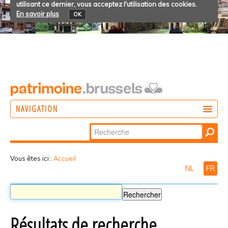
utilisant ce dernier, vous acceptez l'utilisation des cookies.
En savoir plus
OK
NAVIGATION
Chercher par
AGIR
Recherche
DÉCOUVRIR
avancée…
Vous êtes ici :
Accueil
NL
FR
PARTICIPER
Résultats de recherche