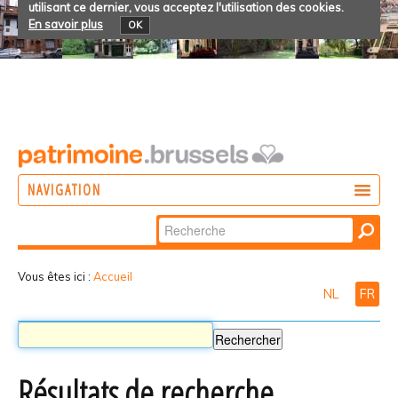
utilisant ce dernier, vous acceptez l'utilisation des cookies.
En savoir plus
OK
NAVIGATION
Chercher par
AGIR
Recherche
DÉCOUVRIR
avancée…
Vous êtes ici :
Accueil
NL
FR
PARTICIPER
Résultats de recherche