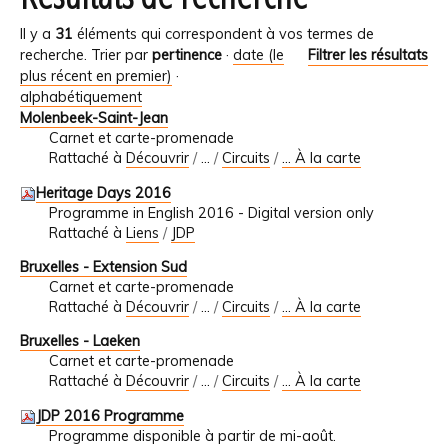
Il y a
31
éléments qui correspondent à vos termes de
recherche.
Trier par
pertinence
·
date (le
Filtrer les résultats
plus récent en premier)
·
alphabétiquement
Molenbeek-Saint-Jean
Carnet et carte-promenade
Rattaché à
Découvrir
/
…
/
Circuits
/
... À la carte
Heritage Days 2016
Programme in English 2016 - Digital version only
Rattaché à
Liens
/
JDP
Bruxelles - Extension Sud
Carnet et carte-promenade
Rattaché à
Découvrir
/
…
/
Circuits
/
... À la carte
Bruxelles - Laeken
Carnet et carte-promenade
Rattaché à
Découvrir
/
…
/
Circuits
/
... À la carte
JDP 2016 Programme
Programme disponible à partir de mi-août.