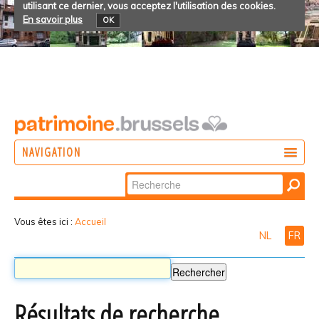
utilisant ce dernier, vous acceptez l'utilisation des cookies.
En savoir plus
OK
NAVIGATION
Chercher par
AGIR
Recherche
DÉCOUVRIR
avancée…
Vous êtes ici :
Accueil
NL
FR
PARTICIPER
Résultats de recherche