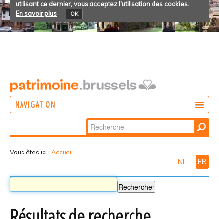
utilisant ce dernier, vous acceptez l'utilisation des cookies.
En savoir plus
OK
NAVIGATION
Chercher par
AGIR
Recherche
DÉCOUVRIR
avancée…
Vous êtes ici :
Accueil
NL
FR
PARTICIPER
Résultats de recherche