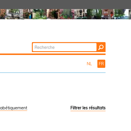
Chercher par
Recherche
avancée…
NL
FR
habétiquement
Filtrer les résultats