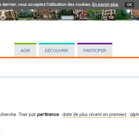
 dernier, vous acceptez l'utilisation des cookies.
En savoir plus
OK
AGIR
DÉCOUVRIR
PARTICIPER
cherche.
Trier par
pertinence
·
date (le plus récent en premier)
·
alp
.