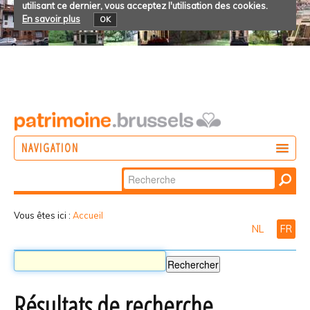
utilisant ce dernier, vous acceptez l'utilisation des cookies.
En savoir plus
OK
NAVIGATION
Chercher par
AGIR
Recherche
DÉCOUVRIR
avancée…
Vous êtes ici :
Accueil
NL
FR
PARTICIPER
Résultats de recherche