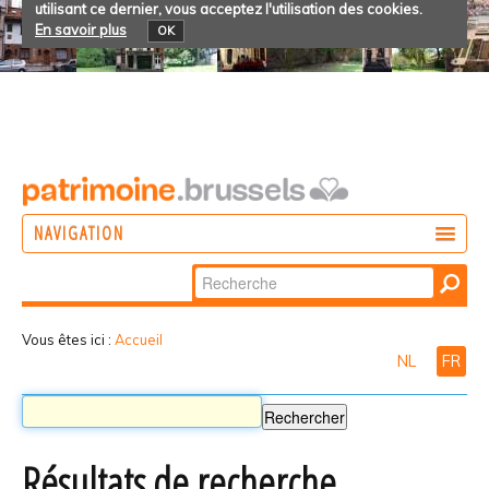
utilisant ce dernier, vous acceptez l'utilisation des cookies.
En savoir plus
OK
NAVIGATION
Chercher par
AGIR
Recherche
DÉCOUVRIR
avancée…
Vous êtes ici :
Accueil
NL
FR
PARTICIPER
Résultats de recherche