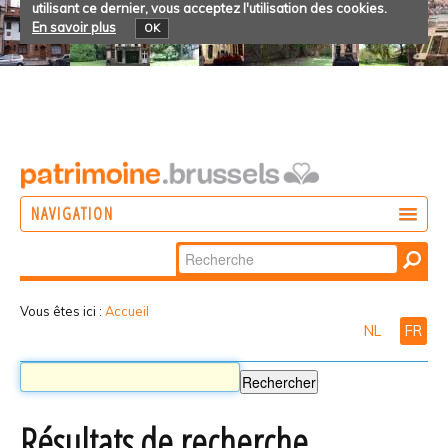
utilisant ce dernier, vous acceptez l'utilisation des cookies.
En savoir plus
OK
NAVIGATION
Chercher par
AGIR
Recherche
DÉCOUVRIR
avancée…
Vous êtes ici :
Accueil
NL
FR
PARTICIPER
Résultats de recherche