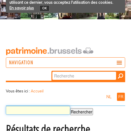
utilisant ce dernier, vous acceptez l'utilisation des cookies.
En savoir plus
OK
NAVIGATION
Chercher par
AGIR
Recherche
DÉCOUVRIR
avancée…
Vous êtes ici :
Accueil
NL
FR
PARTICIPER
Résultats de recherche