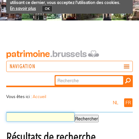
utilisant ce dernier, vous acceptez l'utilisation des cookies.
En savoir plus
OK
NAVIGATION
Chercher par
AGIR
Recherche
DÉCOUVRIR
avancée…
Vous êtes ici :
Accueil
NL
FR
PARTICIPER
Résultats de recherche