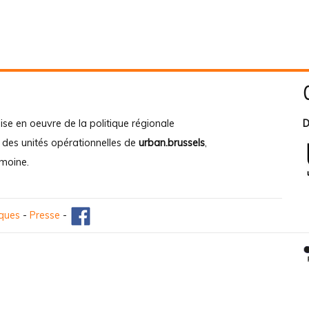
ise en oeuvre de la politique régionale
D
e des unités opérationnelles de
urban.brussels
,
imoine
.
iques
-
Presse
-