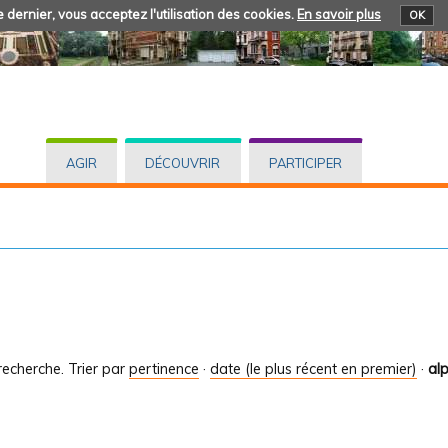
 dernier, vous acceptez l'utilisation des cookies.
En savoir plus
OK
AGIR
DÉCOUVRIR
PARTICIPER
recherche.
Trier par
pertinence
·
date (le plus récent en premier)
·
al