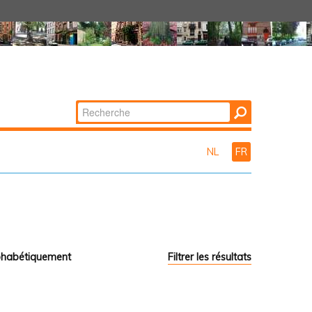
Chercher par
Recherche
avancée…
NL
FR
phabétiquement
Filtrer les résultats