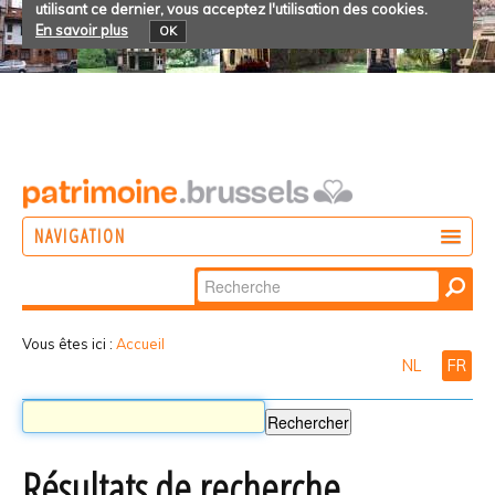
utilisant ce dernier, vous acceptez l'utilisation des cookies.
En savoir plus
OK
NAVIGATION
Chercher par
AGIR
Recherche
DÉCOUVRIR
avancée…
Vous êtes ici :
Accueil
NL
FR
PARTICIPER
Résultats de recherche