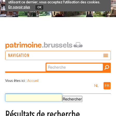
utilisant ce dernier, vous acceptez l'utilisation des cookies.
En savoir plus
OK
NAVIGATION
Chercher par
AGIR
Recherche
DÉCOUVRIR
avancée…
Vous êtes ici :
Accueil
NL
FR
PARTICIPER
Résultats de recherche