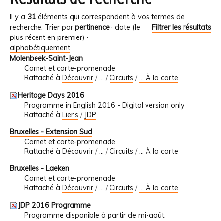
Il y a
31
éléments qui correspondent à vos termes de
recherche.
Trier par
pertinence
·
date (le
Filtrer les résultats
plus récent en premier)
·
alphabétiquement
Molenbeek-Saint-Jean
Carnet et carte-promenade
Rattaché à
Découvrir
/
…
/
Circuits
/
... À la carte
Heritage Days 2016
Programme in English 2016 - Digital version only
Rattaché à
Liens
/
JDP
Bruxelles - Extension Sud
Carnet et carte-promenade
Rattaché à
Découvrir
/
…
/
Circuits
/
... À la carte
Bruxelles - Laeken
Carnet et carte-promenade
Rattaché à
Découvrir
/
…
/
Circuits
/
... À la carte
JDP 2016 Programme
Programme disponible à partir de mi-août.