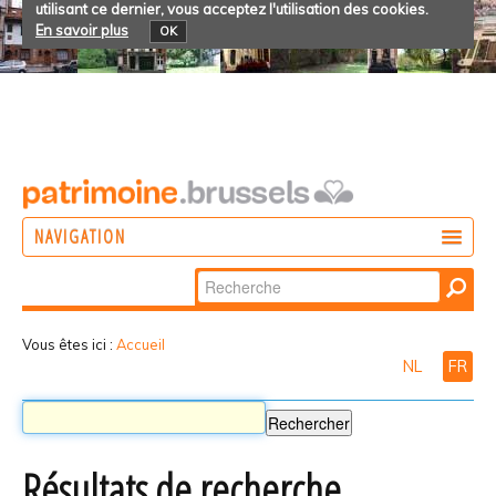
utilisant ce dernier, vous acceptez l'utilisation des cookies.
En savoir plus
OK
NAVIGATION
Chercher par
AGIR
Recherche
DÉCOUVRIR
avancée…
Vous êtes ici :
Accueil
NL
FR
PARTICIPER
Résultats de recherche