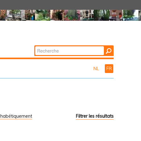
Chercher par
Recherche
avancée…
NL
FR
phabétiquement
Filtrer les résultats