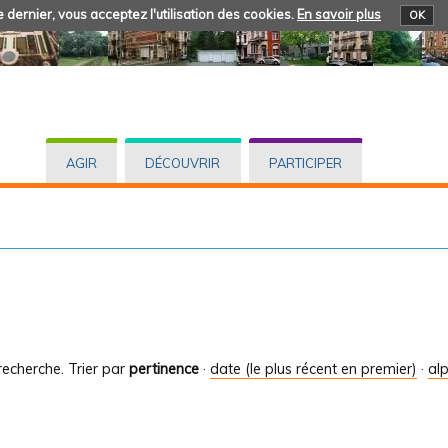
 dernier, vous acceptez l'utilisation des cookies.
En savoir plus
OK
AGIR
DÉCOUVRIR
PARTICIPER
recherche.
Trier par
pertinence
·
date (le plus récent en premier)
·
al