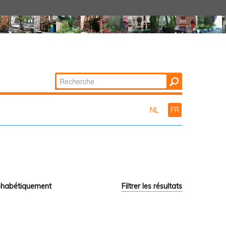
Chercher par
Recherche
avancée…
NL
FR
phabétiquement
Filtrer les résultats