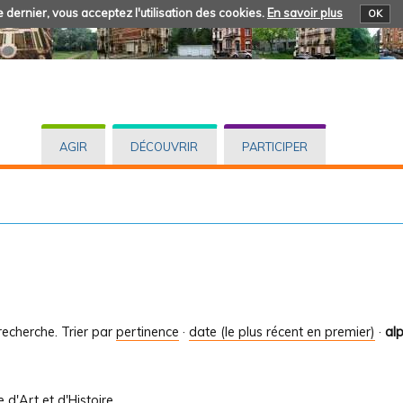
 dernier, vous acceptez l'utilisation des cookies.
En savoir plus
OK
AGIR
DÉCOUVRIR
PARTICIPER
recherche.
Trier par
pertinence
·
date (le plus récent en premier)
·
al
le d'Art et d'Histoire