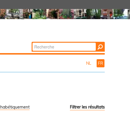
Chercher par
Recherche
avancée…
NL
FR
phabétiquement
Filtrer les résultats