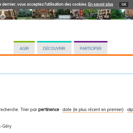
 dernier, vous acceptez l'utilisation des cookies.
En savoir plus
OK
AGIR
DÉCOUVRIR
PARTICIPER
recherche.
Trier par
pertinence
·
date (le plus récent en premier)
·
al
t-Géry