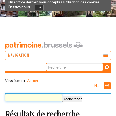
utilisant ce dernier, vous acceptez l'utilisation des cookies.
En savoir plus
OK
NAVIGATION
Chercher par
AGIR
Recherche
DÉCOUVRIR
avancée…
Vous êtes ici :
Accueil
NL
FR
PARTICIPER
Résultats de recherche