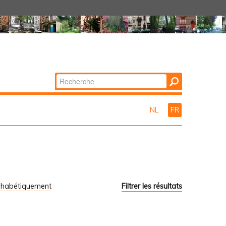
Chercher par
Recherche
avancée…
NL
FR
phabétiquement
Filtrer les résultats