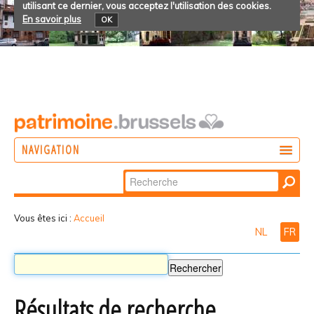
utilisant ce dernier, vous acceptez l'utilisation des cookies.
En savoir plus
OK
NAVIGATION
Chercher par
AGIR
Recherche
DÉCOUVRIR
avancée…
Vous êtes ici :
Accueil
NL
FR
PARTICIPER
Résultats de recherche